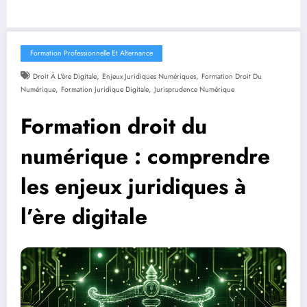
Formation Professionnelle Et Alternance
,
,
Droit À L'ère Digitale
Enjeux Juridiques Numériques
Formation Droit Du
,
,
Numérique
Formation Juridique Digitale
Jurisprudence Numérique
Formation droit du
numérique : comprendre
les enjeux juridiques à
l’ère digitale