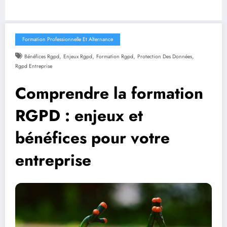
Formation Professionnelle Et Alternance
,
,
,
,
Bénéfices Rgpd
Enjeux Rgpd
Formation Rgpd
Protection Des Données
Rgpd Entreprise
Comprendre la formation
RGPD : enjeux et
bénéfices pour votre
entreprise