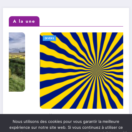
A la une
DIVERS
L’efficacité au quotidien : comment
Nous utilisons des cookies pour vous garantir la meilleure
l’améliorer dans sa vie personnelle et
expérience sur notre site web. Si vous continuez à utiliser ce
professionnelle