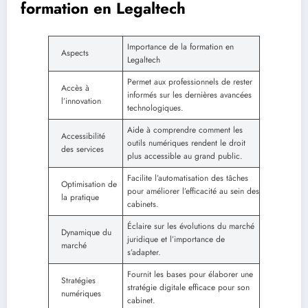
formation en Legaltech
Importance de la formation en
Aspects
Legaltech
Permet aux professionnels de rester
Accès à
informés sur les dernières avancées
l’innovation
technologiques.
Aide à comprendre comment les
Accessibilité
outils numériques rendent le droit
des services
plus accessible au grand public.
Facilite l’automatisation des tâches
Optimisation de
pour améliorer l’efficacité au sein des
la pratique
cabinets.
Éclaire sur les évolutions du marché
Dynamique du
juridique et l’importance de
marché
s’adapter.
Fournit les bases pour élaborer une
Stratégies
stratégie digitale efficace pour son
numériques
cabinet.