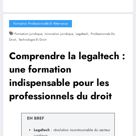
Formation Professionnelle Et Alternance
,
,
,
Formation Juridique
Innovation Juridique
Legaltech
Professionnels Du
,
Droit
Technologie Et Droit
Comprendre la legaltech :
une formation
indispensable pour les
professionnels du droit
EN BREF
Legaltech
: révolution incontournable du secteur
juridique.