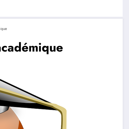
ique
 académique