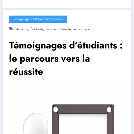
Témoignages Et Retours D'expérience
,
,
,
,
Éducation
Étudiants
Parcours
Réussite
Témoignages
Témoignages d’étudiants :
le parcours vers la
réussite