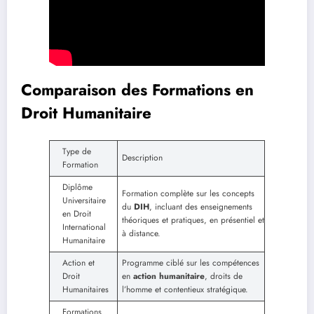
Comparaison des Formations en
Droit Humanitaire
Type de
Description
Formation
Diplôme
Formation complète sur les concepts
Universitaire
du
DIH
, incluant des enseignements
en Droit
théoriques et pratiques, en présentiel et
International
à distance.
Humanitaire
Action et
Programme ciblé sur les compétences
Droit
en
action humanitaire
, droits de
Humanitaires
l’homme et contentieux stratégique.
Formations