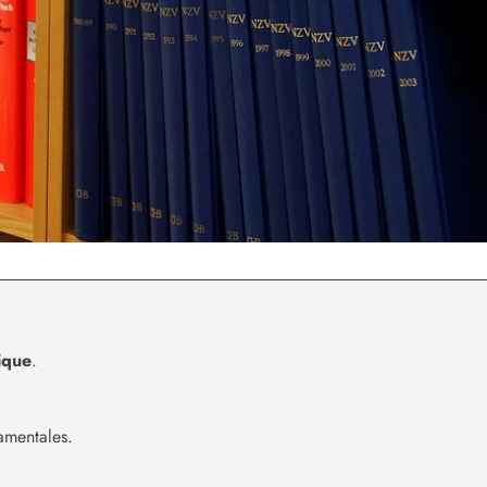
ique
.
amentales.