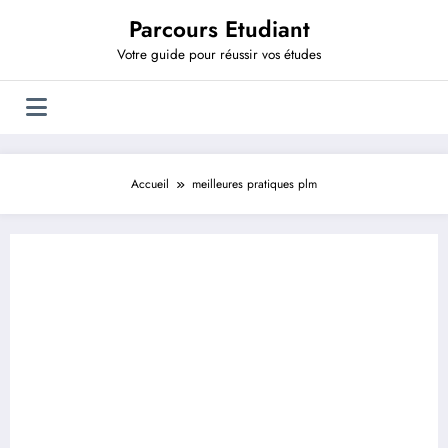
Aller
Parcours Etudiant
au
contenu
Votre guide pour réussir vos études
Accueil
meilleures pratiques plm