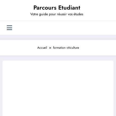
Aller
Parcours Etudiant
au
contenu
Votre guide pour réussir vos études
Accueil
formation viticulture