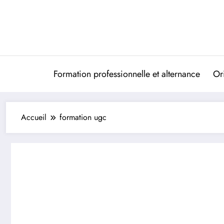
Aller
au
contenu
Formation professionnelle et alternance
Ori
Accueil
formation ugc