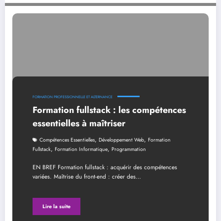
Formation fullstack : les compétences essentielles à maîtriser
FORMATION PROFESSIONNELLE ET ALTERNANCE
Formation fullstack : les compétences
essentielles à maîtriser
,
,
Compétences Essentielles
Développement Web
Formation
,
,
Fullstack
Formation Informatique
Programmation
EN BREF Formation fullstack : acquérir des compétences
variées. Maîtrise du front-end : créer des…
Lire la suite