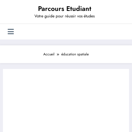
Aller
Parcours Etudiant
au
contenu
Votre guide pour réussir vos études
Accueil
éducation spatiale