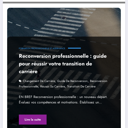
Reconversion professionnelle : guide pour réussir votre transition de carrière
FORMATION PROFESSIONNELLE ET ALTERNANCE
Reconversion professionnelle : guide
pour réussir votre transition de
carrière
,
,
Changement De Carrière
Guide De Reconversion
Reconversion
,
,
Professionnelle
Réussir Sa Carrière
Transition De Carrière
EN BREF Reconversion professionnelle : un nouveau départ.
Évaluez vos compétences et motivations. Établissez un…
Lire la suite