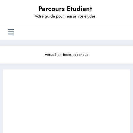
Aller
Parcours Etudiant
au
contenu
Votre guide pour réussir vos études
Accueil
bases_robotique