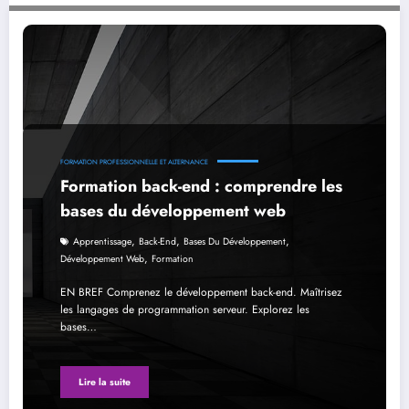
Formation back-end : comprendre les bases du développement web
FORMATION PROFESSIONNELLE ET ALTERNANCE
Formation back-end : comprendre les
bases du développement web
,
,
,
Apprentissage
Back-End
Bases Du Développement
,
Développement Web
Formation
EN BREF Comprenez le développement back-end. Maîtrisez
les langages de programmation serveur. Explorez les
bases…
Lire la suite