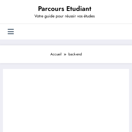
Aller
Parcours Etudiant
au
contenu
Votre guide pour réussir vos études
Accueil
back-end