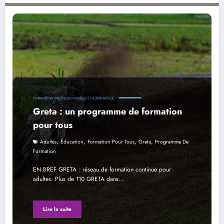
Greta : un programme de formation pour tous
FORMATION PROFESSIONNELLE ET ALTERNANCE
Greta : un programme de formation
pour tous
,
,
,
,
Adultes
Éducation
Formation Pour Tous
Greta
Programme De
Formation
EN BREF GRETA : réseau de formation continue pour
adultes. Plus de 110 GRETA dans…
Lire la suite