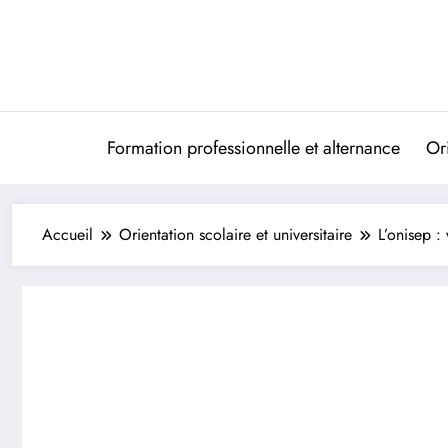
Aller
au
contenu
Formation professionnelle et alternance
Ori
Accueil
Orientation scolaire et universitaire
L’onisep :