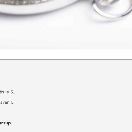
s la 3ᵉ.
avenir.
ursup
.