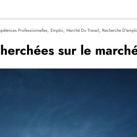
,
,
,
étences Professionnelles
Emploi
Marché Du Travail
Recherche D'emplo
herchées sur le marché 