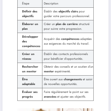
Étape
Description
Définir des
Établir des
objectifs clairs
pour
objectifs
guider votre parcours professionnel.
Élaborer un
Créer un
plan de carrière
structuré
plan
pour suivre votre progression.
Développer
Acquérir des
compétences
adaptées
des
aux exigences du marché du travail.
compétences
Créer un
Établir des contacts professionnels
réseau
pour bénéficier d’opportunités.
Rechercher
Obtenir des conseils et un soutien d’un
un mentor
mentor
expérimenté.
Être
Être ouvert aux
changements
et saisir
adaptable
de nouvelles opportunités.
Évaluer ses
Faire régulièrement le point sur ses
progrès
avancées
et ajuster ses objectifs.