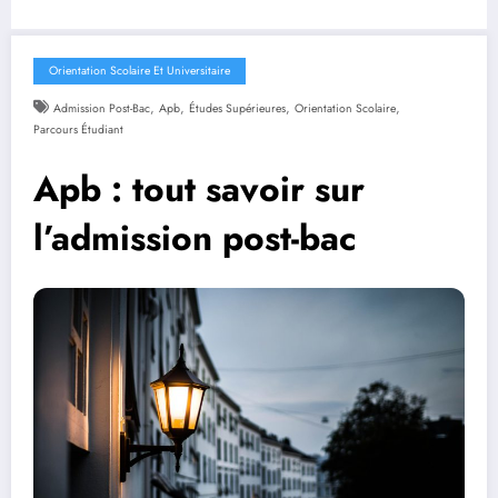
Orientation Scolaire Et Universitaire
,
,
,
,
Admission Post-Bac
Apb
Études Supérieures
Orientation Scolaire
Parcours Étudiant
Apb : tout savoir sur
l’admission post-bac