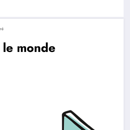
oré
s le monde