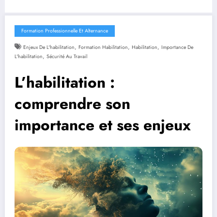
Formation Professionnelle Et Alternance
,
,
,
Enjeux De L'habilitation
Formation Habilitation
Habilitation
Importance De
,
L'habilitation
Sécurité Au Travail
L’habilitation :
comprendre son
importance et ses enjeux