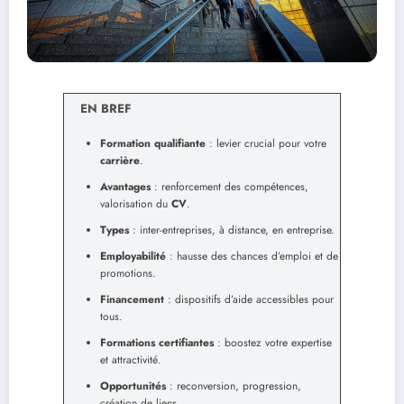
EN BREF
Formation qualifiante
: levier crucial pour votre
carrière
.
Avantages
: renforcement des compétences,
valorisation du
CV
.
Types
: inter-entreprises, à distance, en entreprise.
Employabilité
: hausse des chances d’emploi et de
promotions.
Financement
: dispositifs d’aide accessibles pour
tous.
Formations certifiantes
: boostez votre expertise
et attractivité.
Opportunités
: reconversion, progression,
création de liens.