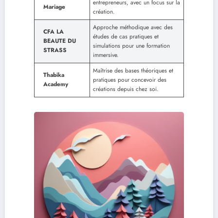
entrepreneurs, avec un focus sur la
Mariage
création.
Approche méthodique avec des
CFA LA
études de cas pratiques et
BEAUTE DU
simulations pour une formation
STRASS
immersive.
Maîtrise des bases théoriques et
Thabika
pratiques pour concevoir des
Academy
créations depuis chez soi.