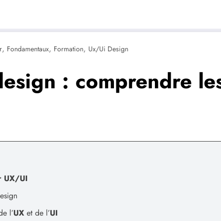
,
,
,
r
Fondamentaux
Formation
Ux/ui Design
design : comprendre l
r UX/UI
design
e l’
UX
et de l’
UI