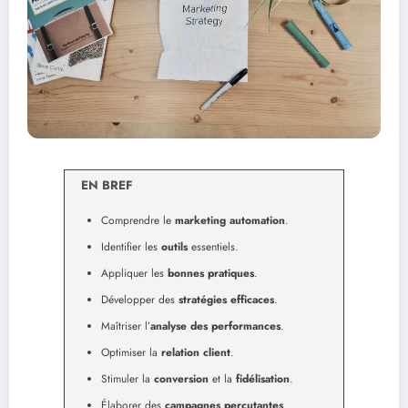
EN BREF
Comprendre le
marketing automation
.
Identifier les
outils
essentiels.
Appliquer les
bonnes pratiques
.
Développer des
stratégies efficaces
.
Maîtriser l’
analyse des performances
.
Optimiser la
relation client
.
Stimuler la
conversion
et la
fidélisation
.
Élaborer des
campagnes percutantes
.