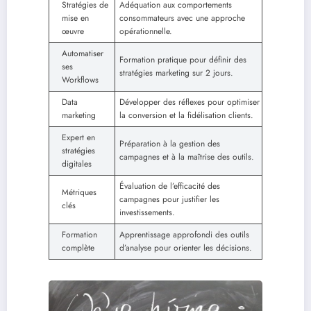
Stratégies de
Adéquation aux comportements
mise en
consommateurs avec une approche
œuvre
opérationnelle.
Automatiser
Formation pratique pour définir des
ses
stratégies marketing sur 2 jours.
Workflows
Data
Développer des réflexes pour optimiser
marketing
la conversion et la fidélisation clients.
Expert en
Préparation à la gestion des
stratégies
campagnes et à la maîtrise des outils.
digitales
Évaluation de l’efficacité des
Métriques
campagnes pour justifier les
clés
investissements.
Formation
Apprentissage approfondi des outils
complète
d’analyse pour orienter les décisions.