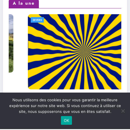
A la une
DIVERS
L’efficacité au quotidien : comment
Nous utilisons des cookies pour vous garantir la meilleure
l’améliorer dans sa vie personnelle et
expérience sur notre site web. Si vous continuez à utiliser ce
professionnelle
site, nous supposerons que vous en êtes satisfait.
OK