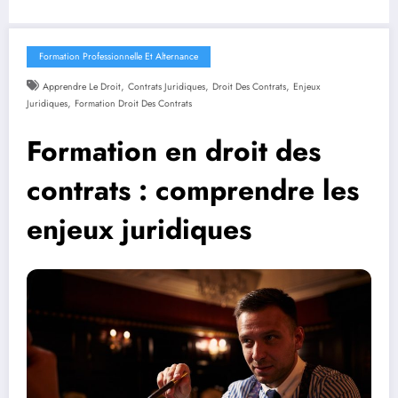
Formation Professionnelle Et Alternance
,
,
,
Apprendre Le Droit
Contrats Juridiques
Droit Des Contrats
Enjeux
,
Juridiques
Formation Droit Des Contrats
Formation en droit des
contrats : comprendre les
enjeux juridiques