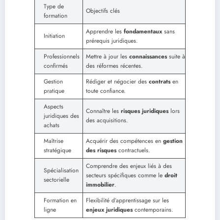
Type de
Objectifs clés
formation
Apprendre les
fondamentaux
sans
Initiation
prérequis juridiques.
Professionnels
Mettre à jour les
connaissances
suite à
confirmés
des réformes récentes.
Gestion
Rédiger et négocier des
contrats
en
pratique
toute confiance.
Aspects
Connaître les
risques juridiques
lors
juridiques des
des acquisitions.
achats
Maîtrise
Acquérir des compétences en
gestion
stratégique
des risques
contractuels.
Comprendre des enjeux liés à des
Spécialisation
secteurs spécifiques comme le
droit
sectorielle
immobilier
.
Formation en
Flexibilité d’apprentissage sur les
ligne
enjeux juridiques
contemporains.