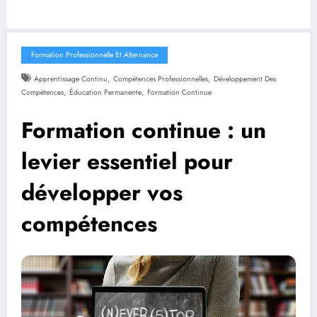
Formation Professionnelle Et Alternance
,
,
Apprentissage Continu
Compétences Professionnelles
Développement Des
,
,
Compétences
Éducation Permanente
Formation Continue
Formation continue : un
levier essentiel pour
développer vos
compétences