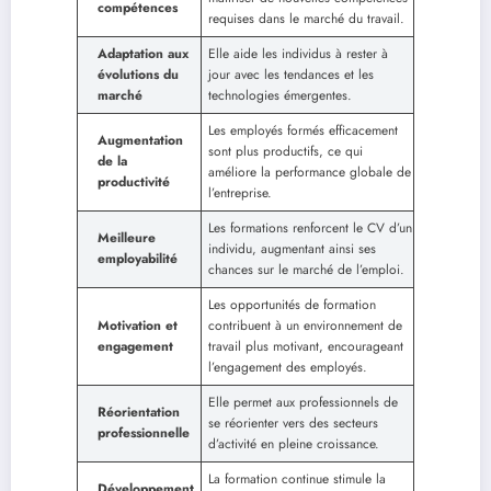
compétences
requises dans le marché du travail.
Adaptation aux
Elle aide les individus à rester à
évolutions du
jour avec les tendances et les
marché
technologies émergentes.
Les employés formés efficacement
Augmentation
sont plus productifs, ce qui
de la
améliore la performance globale de
productivité
l’entreprise.
Les formations renforcent le CV d’un
Meilleure
individu, augmentant ainsi ses
employabilité
chances sur le marché de l’emploi.
Les opportunités de formation
Motivation et
contribuent à un environnement de
engagement
travail plus motivant, encourageant
l’engagement des employés.
Elle permet aux professionnels de
Réorientation
se réorienter vers des secteurs
professionnelle
d’activité en pleine croissance.
La formation continue stimule la
Développement