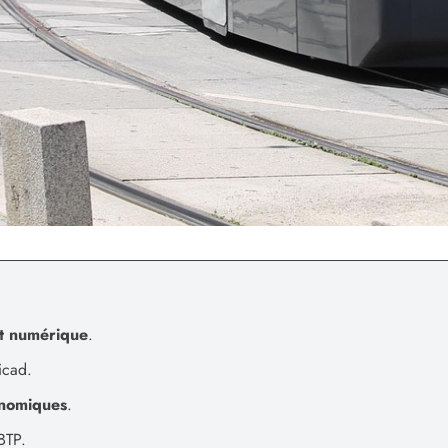
t numérique
.
icad.
nomiques
.
BTP.