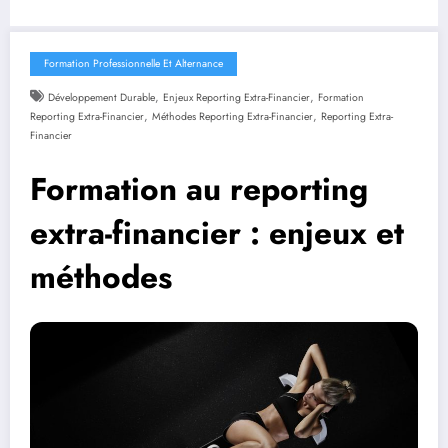
Formation Professionnelle Et Alternance
,
,
Développement Durable
Enjeux Reporting Extra-Financier
Formation
,
,
Reporting Extra-Financier
Méthodes Reporting Extra-Financier
Reporting Extra-
Financier
Formation au reporting
extra-financier : enjeux et
méthodes