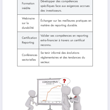
Développer des compétences
Formation
spécifiques face aux exigences accrues
inédite
des investisseurs.
Webinaire
Échanger sur les meilleures pratiques en
sur la
matière de reporting durable.
durabilité
Valider ses compétences en reporting
Certification
extra-financier à travers un certificat
Reporting
reconnu.
Se tenir informé des évolutions
Conférences
réglementaires et des tendances du
sectorielles
secteur.