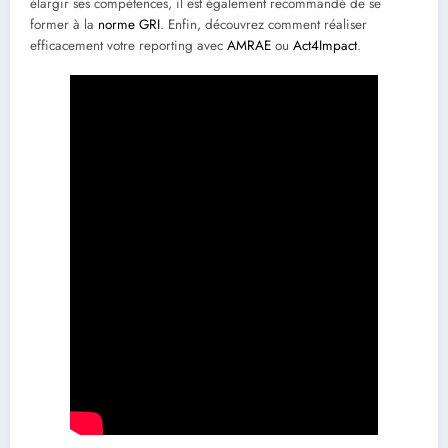
élargir ses compétences, il est également recommandé de se
former à la
norme GRI
. Enfin, découvrez comment réaliser
efficacement votre reporting avec
AMRAE
ou
Act4Impact
.