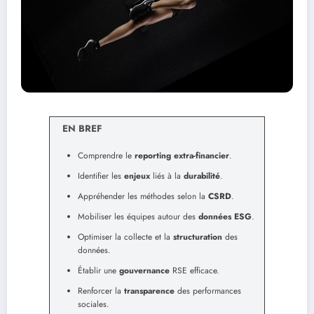
EN BREF
Comprendre le
reporting extra-financier
.
Identifier les
enjeux
liés à la
durabilité
.
Appréhender les méthodes selon la
CSRD
.
Mobiliser les équipes autour des
données ESG
.
Optimiser la collecte et la
structuration
des
données.
Établir une
gouvernance
RSE efficace.
Renforcer la
transparence
des performances
sociales.