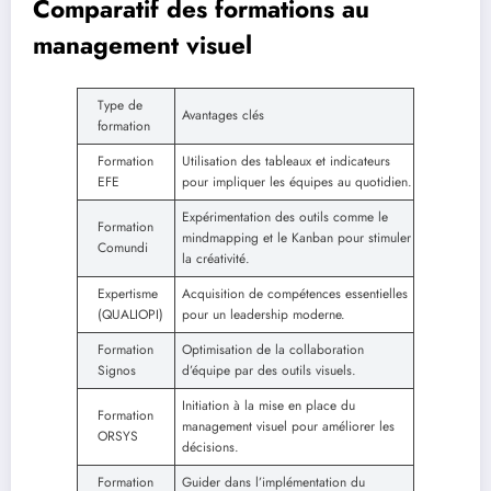
Comparatif des formations au
management visuel
Type de
Avantages clés
formation
Formation
Utilisation des tableaux et indicateurs
EFE
pour impliquer les équipes au quotidien.
Expérimentation des outils comme le
Formation
mindmapping et le Kanban pour stimuler
Comundi
la créativité.
Expertisme
Acquisition de compétences essentielles
(QUALIOPI)
pour un leadership moderne.
Formation
Optimisation de la collaboration
Signos
d’équipe par des outils visuels.
Initiation à la mise en place du
Formation
management visuel pour améliorer les
ORSYS
décisions.
Formation
Guider dans l’implémentation du