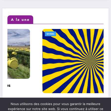
A la une
DIVERS
L’efficacité au quotidien : comment
Nous utilisons des cookies pour vous garantir la meilleure
l’améliorer dans sa vie personnelle et
expérience sur notre site web. Si vous continuez à utiliser ce