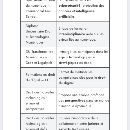
du numérique –
cybersécurité
, protection des
International Law
données et
intelligence
School
artificielle
.
Diplôme
Brique de formation
Universitaire Droit
interdisciplinaire
axée sur les
et Technologies
enjeux liés au numérique.
Numériques
DU Transformation
Immerge les participants dans les
Numérique du
enjeux technologiques et
Droit et Legaltech
stratégiques
du droit.
Permet de maîtriser les
Formations en droit
compétences clés pour le
droit
du digital – EFE
du digital
.
Droit des nouvelles
Propose une analyse profonde
technologies :
des
perspectives
dans un monde
enjeux et
numérique dynamique.
perspectives
Droit des nouvelles
Soulève l’importance de la
technologies :
collaboration entre
juristes
et
enjeux et défis
experts techniques
.