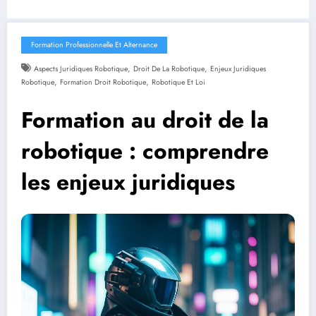
Formation Professionnelle Et Alternance
,
,
Aspects Juridiques Robotique
Droit De La Robotique
Enjeux Juridiques
,
,
Robotique
Formation Droit Robotique
Robotique Et Loi
Formation au droit de la
robotique : comprendre
les enjeux juridiques