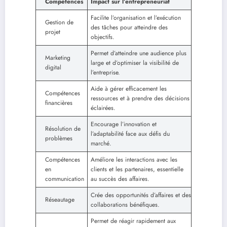
Compétences
Impact sur l’entrepreneuriat
Facilite l’organisation et l’exécution
Gestion de
des tâches pour atteindre des
projet
objectifs.
Permet d’atteindre une audience plus
Marketing
large et d’optimiser la visibilité de
digital
l’entreprise.
Aide à gérer efficacement les
Compétences
ressources et à prendre des décisions
financières
éclairées.
Encourage l’innovation et
Résolution de
l’adaptabilité face aux défis du
problèmes
marché.
Compétences
Améliore les interactions avec les
en
clients et les partenaires, essentielle
communication
au succès des affaires.
Crée des opportunités d’affaires et des
Réseautage
collaborations bénéfiques.
Permet de réagir rapidement aux