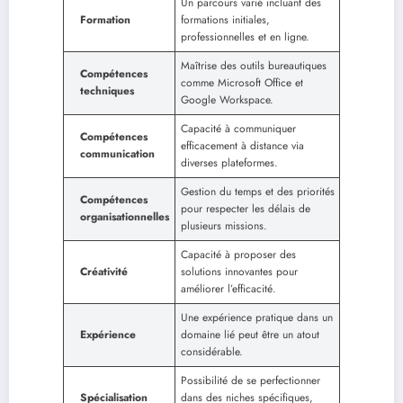
Un parcours varié incluant des
Formation
formations initiales,
professionnelles et en ligne.
Maîtrise des outils bureautiques
Compétences
comme Microsoft Office et
techniques
Google Workspace.
Capacité à communiquer
Compétences
efficacement à distance via
communication
diverses plateformes.
Gestion du temps et des priorités
Compétences
pour respecter les délais de
organisationnelles
plusieurs missions.
Capacité à proposer des
Créativité
solutions innovantes pour
améliorer l’efficacité.
Une expérience pratique dans un
Expérience
domaine lié peut être un atout
considérable.
Possibilité de se perfectionner
Spécialisation
dans des niches spécifiques,