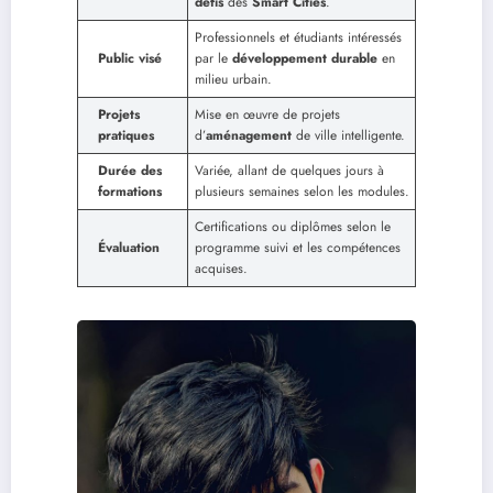
défis
des
Smart Cities
.
Professionnels et étudiants intéressés
Public visé
par le
développement durable
en
milieu urbain.
Projets
Mise en œuvre de projets
pratiques
d’
aménagement
de ville intelligente.
Durée des
Variée, allant de quelques jours à
formations
plusieurs semaines selon les modules.
Certifications ou diplômes selon le
Évaluation
programme suivi et les compétences
acquises.