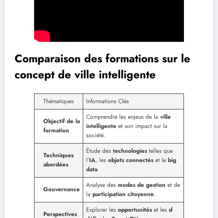
Comparaison des formations sur le
concept de ville intelligente
Thématiques
Informations Clés
Comprendre les enjeux de la
ville
Objectif de la
intelligente
et son impact sur la
formation
société.
Étude des
technologies
telles que
Techniques
l’
IA
, les
objets connectés
et le
big
abordées
data
.
Analyse des
modes de gestion
et de
Gouvernance
la
participation citoyenne
.
Explorer les
opportunités
et les
d
Perspectives