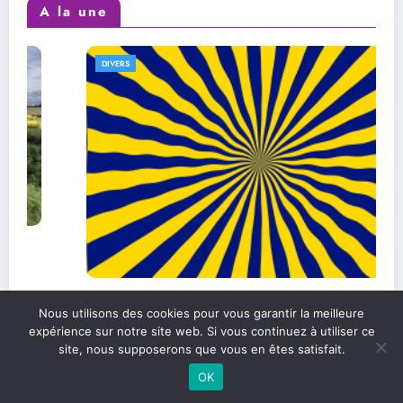
A la une
DIVERS
L’efficacité au quotidien : comment
Nous utilisons des cookies pour vous garantir la meilleure
l’améliorer dans sa vie personnelle et
expérience sur notre site web. Si vous continuez à utiliser ce
professionnelle
site, nous supposerons que vous en êtes satisfait.
OK