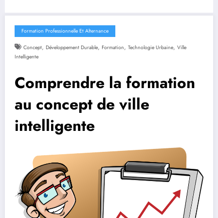
Formation Professionnelle Et Alternance
,
,
,
,
Concept
Développement Durable
Formation
Technologie Urbaine
Ville
Intelligente
Comprendre la formation
au concept de ville
intelligente