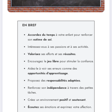
EN BREF
Accordez du temps
à votre enfant pour renforcer
son
estime de soi
.
Intéressez-vous à ses passions et à ses activités.
Valorisez
ses efforts et ses
réussites
.
Encouragez le
jeu libre
pour stimuler la confiance.
Aidez-le à voir ses erreurs comme des
opportunités d’apprentissage
.
Proposez des
responsabilités adaptées
.
Renforcez son
indépendance
à travers des petites
tâches.
Créez un environnement
positif
et
soutenant
.
Écoutez
ses émotions et exprimez votre affection.